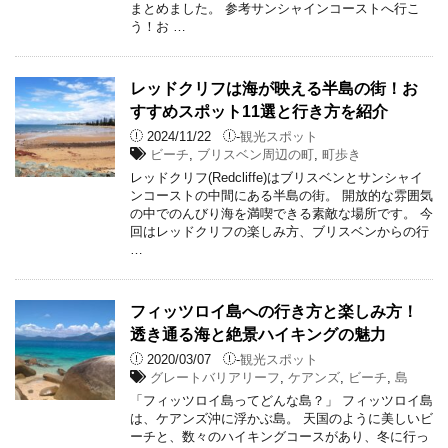
まとめました。 参考サンシャインコーストへ行こ
う！お …
レッドクリフは海が映える半島の街！お
すすめスポット11選と行き方を紹介
2024/11/22
-
観光スポット
ビーチ
,
ブリスベン周辺の町
,
町歩き
レッドクリフ(Redcliffe)はブリスベンとサンシャイ
ンコーストの中間にある半島の街。 開放的な雰囲気
の中でのんびり海を満喫できる素敵な場所です。 今
回はレッドクリフの楽しみ方、ブリスベンからの行
…
フィッツロイ島への行き方と楽しみ方！
透き通る海と絶景ハイキングの魅力
2020/03/07
-
観光スポット
グレートバリアリーフ
,
ケアンズ
,
ビーチ
,
島
「フィッツロイ島ってどんな島？」 フィッツロイ島
は、ケアンズ沖に浮かぶ島。 天国のように美しいビ
ーチと、数々のハイキングコースがあり、冬に行っ