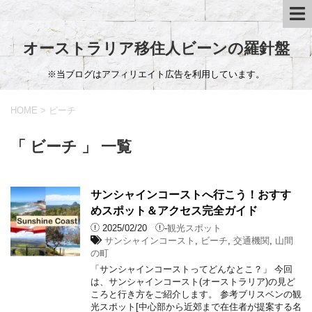
オーストラリア移住人ビーンの羅針盤
※当ブログはアフィリエイト広告を利用しています。
HOME
>
ビーチ
「 ビーチ 」 一覧
サンシャインコーストへ行こう！おすす
めスポット＆アクセス完全ガイド
2025/02/20
-
観光スポット
サンシャインコースト
,
ビーチ
,
交通機関
,
山間
の町
「サンシャインコーストってどんなとこ？」 今回
は、サンシャインコースト(オーストラリア)の見ど
ころと行き方をご紹介します。 参考ブリスベンの観
光スポット[中心部から近郊まで在住者が提案する名