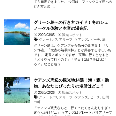
ても満喫できました。 今回は、フィッツロイ島への
行き方と楽 …
グリーン島への行き方ガイド！冬のシュ
ノーケル体験と本音の滞在記
2020/03/05
-
観光スポット
グレートバリアリーフ
,
ケアンズ
,
ビーチ
,
島
グリーン島は、ケアンズから45分の別世界！ 「サ
ンゴ礁」「太古の熱帯雨林」とが共存する珍しい島
です。 定番スポットですが、実際に行くとなると
「どうやって行くの？」「半日？1日？冬は泳げ
る？」などと迷う …
ケアンズ周辺の観光地14選！海・森・動
物、あなたにぴったりの場所はどこ？
2020/02/26
-
観光スポット
グレートバリアリーフ
,
ケアンズ
,
ビーチ
,
山間
の町
「ケアンズ観光ならどこ行く？たくさんありすぎて
迷うんだけど…」 ケアンズはグレートバリアリーフ