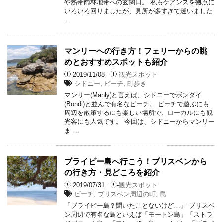
や熱帯雨林地帯への玄関口。 私もケアンズを拠点に
いろいろ回りましたが、見所が多すぎて迷いました
…
マンリーへの行き方！フェリーからの眺
めとおすすめスポットも紹介
2019/11/08
-
観光スポット
シドニー
,
ビーチ
,
町歩き
マンリー(Manly)と言えば、シドニーでボンダイ
(Bondi)と並んで有名なビーチ。 ビーチで遊ぶにも
周辺を散策するにも楽しい場所で、ローカルにも観
光客にも人気です。 今回は、シドニーからマンリー
ま …
ブライビー島へ行こう！ブリスベンから
の行き方・見どころを紹介
2019/07/31
-
観光スポット
ビーチ
,
ブリスベン周辺の町
,
島
「ブライビー島？聞いたことないけど…」 ブリスベ
ン周辺で有名な島といえば「モートン島」「ストラ