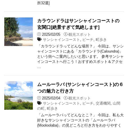
所32選]
カラウンドラはサンシャインコーストの
玄関口[絶景すぎて気絶します]
2025/02/05
-
観光スポット
サンシャインコースト
,
ビーチ
,
町歩き
「カラウンドラってどんな場所？」 今回は、サンシ
ャインコーストにある「カラウンドラ(Caloundra)」
という街へご案内したいと思います。 参考サンシャ
インコーストへ行こう！おすすめスポット＆アクセ
…
ムールーラバ (サンシャインコースト)の６
つの魅力と行き方
2025/02/04
-
観光スポット
サンシャインコースト
,
ビーチ
,
交通機関
,
山間
の町
,
町歩き
「ムールーラバってどんなとこ？」 今回は、私も大
好きなサンシャインコーストの「ムールーラバ
(Mooloolaba)」の見どころと行き方をわかりやすく