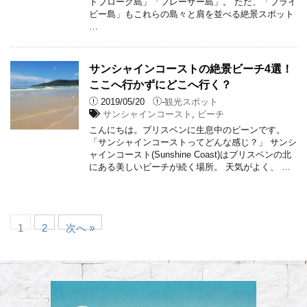
ドブローク島」「フレーザー島」。 ただ、「ブライ
ビー島」もこれらの島々と肩を並べる絶景スポット
…
サンシャインコーストの絶景ビーチ4選！
ここへ行かずにどこへ行く？
2019/05/20
-
観光スポット
サンシャインコースト
,
ビーチ
こんにちは。ブリスベンに生息中のビーンです。
「サンシャインコーストってどんな感じ？」 サンシ
ャインコースト(Sunshine Coast)はブリスベンの北
にある美しいビーチが続く場所。 天気がよく、 …
1
2
次へ »