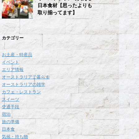
日本食材【思ったよりも
取り揃ってます】
カテゴリー
お土産・特産品
イベント
エリア情報
オーストラリアで暮らす
オーストラリアの雑学
カフェ・レストラン
スイーツ
交通手段
宿泊
旅の準備
日本食
気候・持ち物