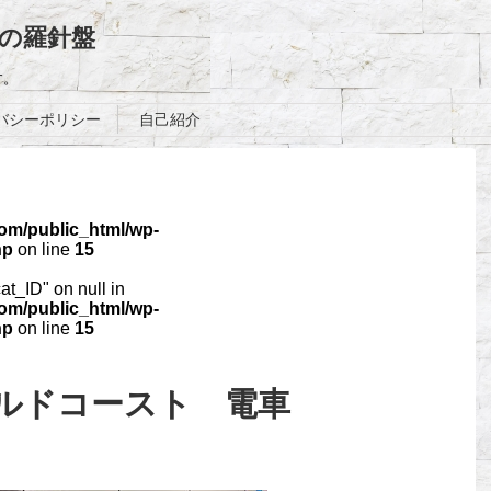
の羅針盤
す。
バシーポリシー
自己紹介
com/public_html/wp-
hp
on line
15
cat_ID" on null in
com/public_html/wp-
hp
on line
15
ールドコースト 電車