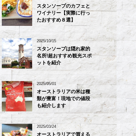
スタンソープのカフェと
ワイナリー【実際に行っ
たおすすめ８選】
2025/10/15
スタンソープは隠れ家的
名所!超おすすめ観光スポ
ットを紹介
2025/05/01
オーストラリアの米は種
類が豊富！現地での値段
も紹介します
2025/03/24
オーストラリアで買える