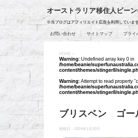
オーストラリア移住人ビーン
※当ブログはアフィリエイト広告を利用していま
お問い合わせ
サイトマップ
プライ
HOME
>
Warning
: Undefined array key 0 in
/home/beanie/superfunaustralia.
content/themes/stinger8/single.p
Warning
: Attempt to read property "
/home/beanie/superfunaustralia.
content/themes/stinger8/single.p
ブリスベン ゴ
投稿日：
2024年1月30日