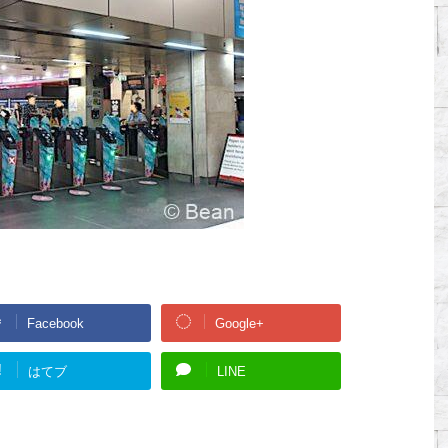
Facebook
Google+
!
はてブ
LINE