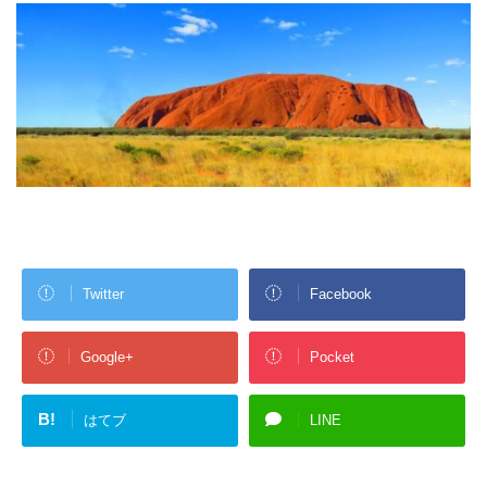
Twitter
Facebook
Google+
Pocket
B!
はてブ
LINE