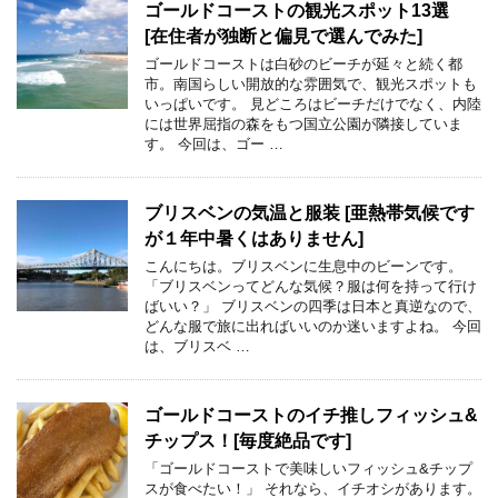
ゴールドコーストの観光スポット13選
[在住者が独断と偏見で選んでみた]
ゴールドコーストは白砂のビーチが延々と続く都
市。南国らしい開放的な雰囲気で、観光スポットも
いっぱいです。 見どころはビーチだけでなく、内陸
には世界屈指の森をもつ国立公園が隣接していま
す。 今回は、ゴー …
ブリスベンの気温と服装 [亜熱帯気候です
が１年中暑くはありません]
こんにちは。ブリスベンに生息中のビーンです。
「ブリスベンってどんな気候？服は何を持って行け
ばいい？」 ブリスベンの四季は日本と真逆なので、
どんな服で旅に出ればいいのか迷いますよね。 今回
は、ブリスベ …
ゴールドコーストのイチ推しフィッシュ&
チップス！[毎度絶品です]
「ゴールドコーストで美味しいフィッシュ&チップ
スが食べたい！」 それなら、イチオシがあります。