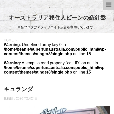
オーストラリア移住人ビーンの羅針盤
※当ブログはアフィリエイト広告を利用しています。
HOME
>
Warning
: Undefined array key 0 in
/home/beanie/superfunaustralia.com/public_html/wp-
content/themes/stinger8/single.php
on line
15
Warning
: Attempt to read property "cat_ID" on null in
/home/beanie/superfunaustralia.com/public_html/wp-
content/themes/stinger8/single.php
on line
15
キュランダ
投稿日：
2026年2月24日