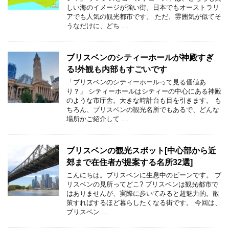
しい海のイメージが強い街。日本でもオーストラリ
アでも人気の観光都市です。 ただ、雰囲気が似てそ
うなだけに、どち …
ブリスベンのシティーホールが神殿すぎ
る!外観も内部もすごいです
「ブリスベンのシティーホールって見る価値あ
り？」 シティーホールはシティーの中心にある神殿
のような市庁舎。大きな時計台も目を引きます。 も
ちろん、ブリスベンの観光名所でもあるで、どんな
場所かご紹介して …
ブリスベンの観光スポット[中心部から近
郊まで在住者が提案する名所32選]
こんにちは。ブリスベンに生息中のビーンです。 ブ
リスベンの見所ってどこ? ブリスベンは観光都市で
はありませんが、実際に歩いてみると超魅力的。散
策すればするほど暮らしたくなる街です。 今回は、
ブリスベン …