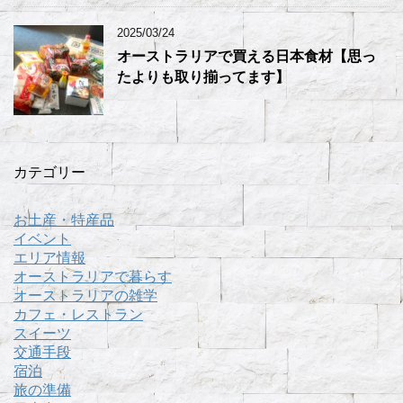
2025/03/24
オーストラリアで買える日本食材【思っ
たよりも取り揃ってます】
カテゴリー
お土産・特産品
イベント
エリア情報
オーストラリアで暮らす
オーストラリアの雑学
カフェ・レストラン
スイーツ
交通手段
宿泊
旅の準備