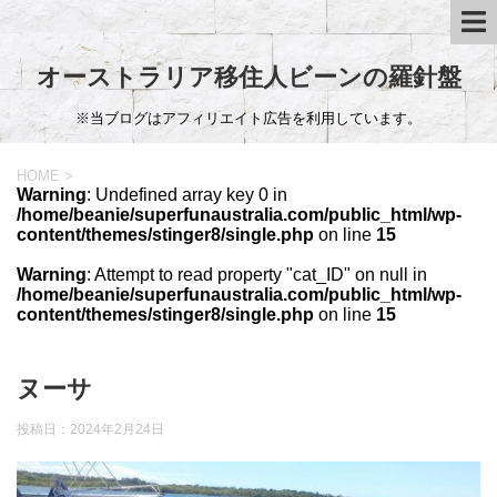
オーストラリア移住人ビーンの羅針盤
※当ブログはアフィリエイト広告を利用しています。
HOME
>
Warning
: Undefined array key 0 in
/home/beanie/superfunaustralia.com/public_html/wp-
content/themes/stinger8/single.php
on line
15
Warning
: Attempt to read property "cat_ID" on null in
/home/beanie/superfunaustralia.com/public_html/wp-
content/themes/stinger8/single.php
on line
15
ヌーサ
投稿日：
2024年2月24日