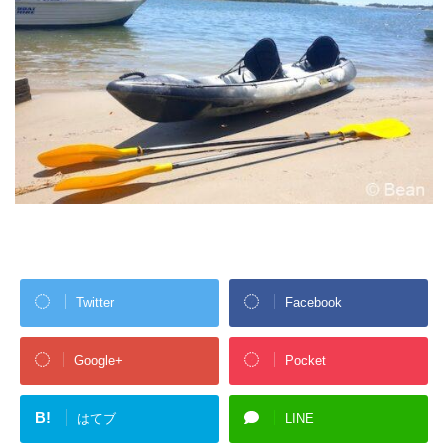
Twitter
Facebook
Google+
Pocket
B!
はてブ
LINE