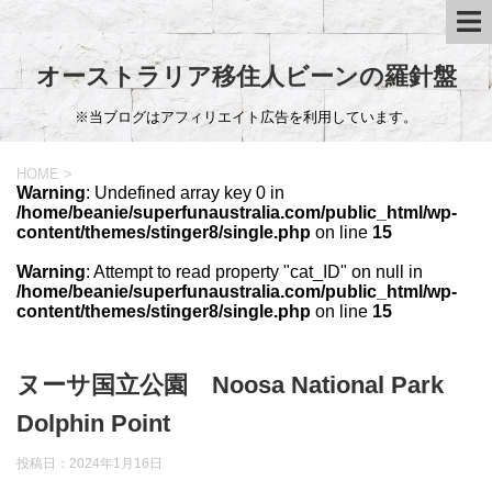
オーストラリア移住人ビーンの羅針盤
※当ブログはアフィリエイト広告を利用しています。
HOME
>
Warning
: Undefined array key 0 in
/home/beanie/superfunaustralia.com/public_html/wp-
content/themes/stinger8/single.php
on line
15
Warning
: Attempt to read property "cat_ID" on null in
/home/beanie/superfunaustralia.com/public_html/wp-
content/themes/stinger8/single.php
on line
15
ヌーサ国立公園 Noosa National Park
Dolphin Point
投稿日：
2024年1月16日