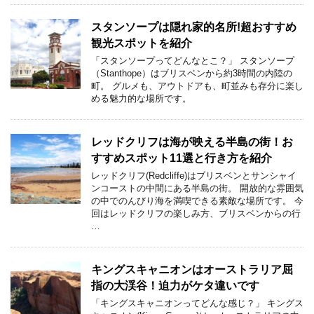
スタンソープは隠れ家的名所!超おすすめ
観光スポットを紹介
「スタンソープってどんなとこ？」 スタンソープ
（Stanthope）はブリスベンから約3時間の内陸の
町。 グルメも、アウトドアも、町並みも存分に楽し
める魅力的な場所です。
レッドクリフは海が映える半島の街！お
すすめスポット11選と行き方を紹介
レッドクリフ(Redcliffe)はブリスベンとサンシャイ
ンコーストの中間にある半島の街。 開放的な雰囲気
の中でのんびり海を満喫できる素敵な場所です。 今
回はレッドクリフの楽しみ方、ブリスベンからの行
…
キングスキャニオンはオーストラリア屈
指の大渓谷！迫力がケタ違いです
「キングスキャニオンってどんな感じ？」 キングス