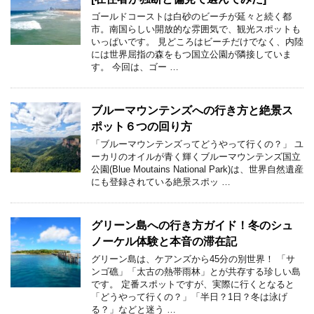
ゴールドコーストは白砂のビーチが延々と続く都
市。南国らしい開放的な雰囲気で、観光スポットも
いっぱいです。 見どころはビーチだけでなく、内陸
には世界屈指の森をもつ国立公園が隣接していま
す。 今回は、ゴー …
ブルーマウンテンズへの行き方と絶景ス
ポット６つの回り方
「ブルーマウンテンズってどうやって行くの？」 ユ
ーカリのオイルが青く輝くブルーマウンテンズ国立
公園(Blue Moutains National Park)は、世界自然遺産
にも登録されている絶景スポッ …
グリーン島への行き方ガイド！冬のシュ
ノーケル体験と本音の滞在記
グリーン島は、ケアンズから45分の別世界！ 「サ
ンゴ礁」「太古の熱帯雨林」とが共存する珍しい島
です。 定番スポットですが、実際に行くとなると
「どうやって行くの？」「半日？1日？冬は泳げ
る？」などと迷う …