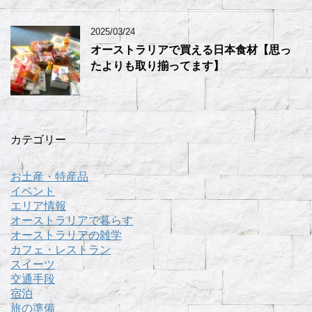
2025/03/24
オーストラリアで買える日本食材【思っ
たよりも取り揃ってます】
カテゴリー
お土産・特産品
イベント
エリア情報
オーストラリアで暮らす
オーストラリアの雑学
カフェ・レストラン
スイーツ
交通手段
宿泊
旅の準備