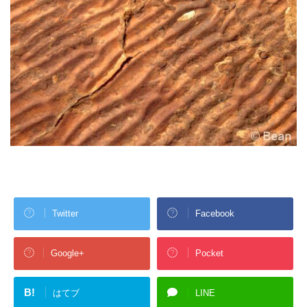
Twitter
Facebook
Google+
Pocket
B!
はてブ
LINE