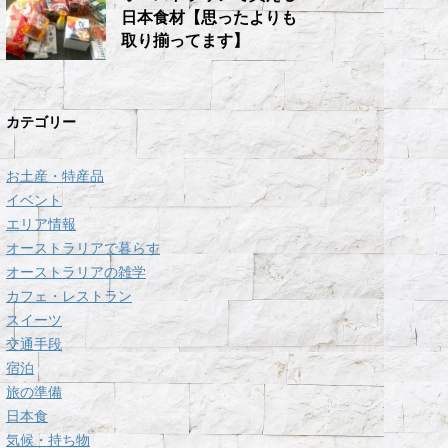
日本食材【思ったよりも
取り揃ってます】
カテゴリー
お土産・特産品
イベント
エリア情報
オーストラリアで暮らす
オーストラリアの雑学
カフェ・レストラン
スイーツ
交通手段
宿泊
旅の準備
日本食
気候・持ち物