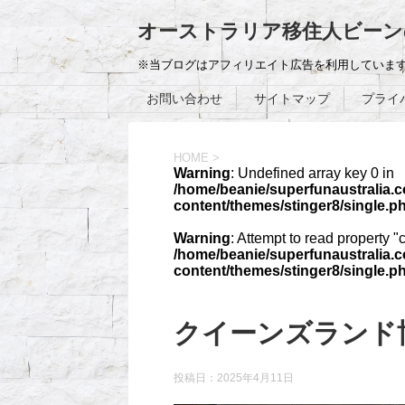
オーストラリア移住人ビーン
※当ブログはアフィリエイト広告を利用していま
お問い合わせ
サイトマップ
プライ
HOME
>
Warning
: Undefined array key 0 in
/home/beanie/superfunaustralia.
content/themes/stinger8/single.p
Warning
: Attempt to read property "
/home/beanie/superfunaustralia.
content/themes/stinger8/single.p
クイーンズラント
投稿日：
2025年4月11日