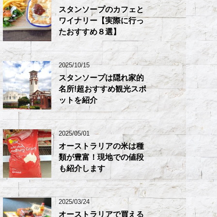
スタンソープのカフェと
ワイナリー【実際に行っ
たおすすめ８選】
2025/10/15
スタンソープは隠れ家的
名所!超おすすめ観光スポ
ットを紹介
2025/05/01
オーストラリアの米は種
類が豊富！現地での値段
も紹介します
2025/03/24
オーストラリアで買える