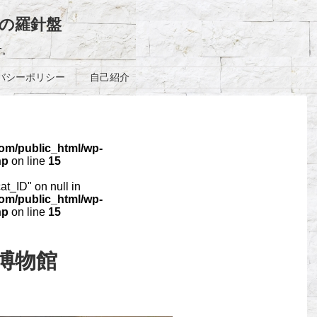
の羅針盤
す。
バシーポリシー
自己紹介
com/public_html/wp-
hp
on line
15
cat_ID" on null in
com/public_html/wp-
hp
on line
15
゙博物館