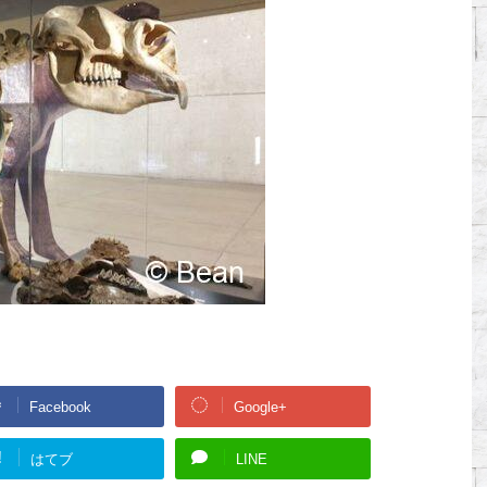
Facebook
Google+
!
はてブ
LINE