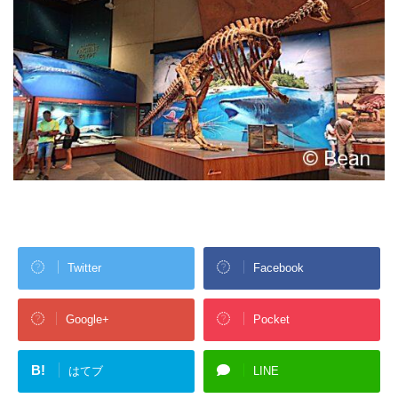
Twitter
Facebook
Google+
Pocket
B!
はてブ
LINE