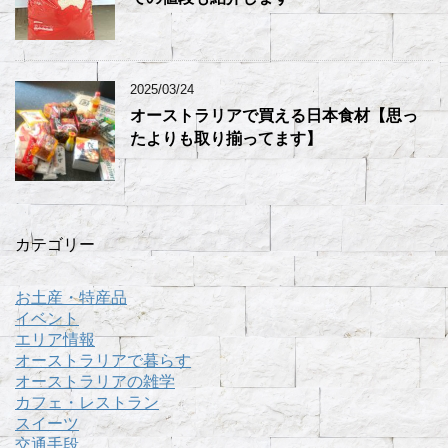
2025/03/24
オーストラリアで買える日本食材【思っ
たよりも取り揃ってます】
カテゴリー
お土産・特産品
イベント
エリア情報
オーストラリアで暮らす
オーストラリアの雑学
カフェ・レストラン
スイーツ
交通手段