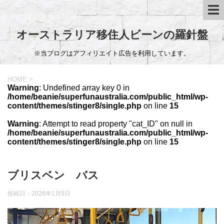
オーストラリア移住人ビーンの羅針盤
※当ブログはアフィリエイト広告を利用しています。
HOME
>
Warning
: Undefined array key 0 in
/home/beanie/superfunaustralia.com/public_html/wp-
content/themes/stinger8/single.php
on line
15
Warning
: Attempt to read property "cat_ID" on null in
/home/beanie/superfunaustralia.com/public_html/wp-
content/themes/stinger8/single.php
on line
15
ブリスベン バス
投稿日：
2026年1月5日