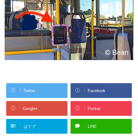
Twitter
Facebook
Google+
Pocket
B!
はてブ
LINE