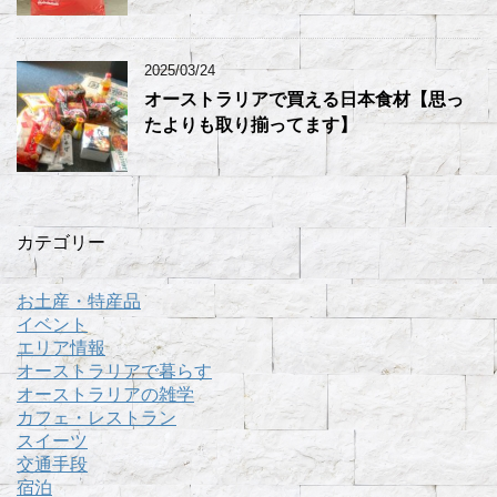
2025/03/24
オーストラリアで買える日本食材【思っ
たよりも取り揃ってます】
カテゴリー
お土産・特産品
イベント
エリア情報
オーストラリアで暮らす
オーストラリアの雑学
カフェ・レストラン
スイーツ
交通手段
宿泊