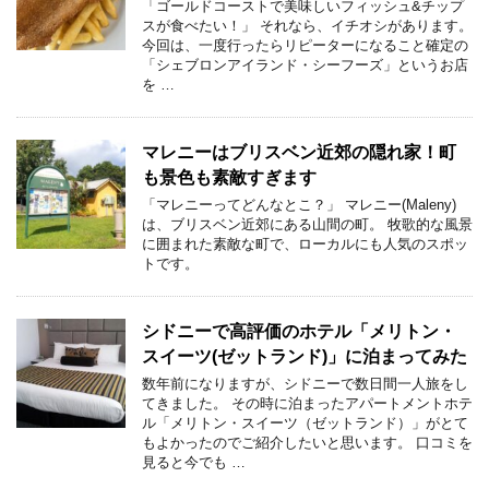
「ゴールドコーストで美味しいフィッシュ&チップ
スが食べたい！」 それなら、イチオシがあります。
今回は、一度行ったらリピーターになること確定の
「シェブロンアイランド・シーフーズ」というお店
を …
マレニーはブリスベン近郊の隠れ家！町
も景色も素敵すぎます
「マレニーってどんなとこ？」 マレニー(Maleny)
は、ブリスベン近郊にある山間の町。 牧歌的な風景
に囲まれた素敵な町で、ローカルにも人気のスポッ
トです。
シドニーで高評価のホテル「メリトン・
スイーツ(ゼットランド)」に泊まってみた
数年前になりますが、シドニーで数日間一人旅をし
てきました。 その時に泊まったアパートメントホテ
ル「メリトン・スイーツ（ゼットランド）」がとて
もよかったのでご紹介したいと思います。 口コミを
見ると今でも …