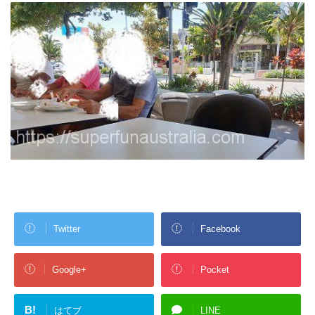
Twitter
Facebook
Google+
Pocket
B!
はてブ
LINE