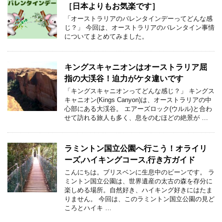
［日本よりもお気楽です］
「オーストラリアのバレンタインデーってどんな感
じ？」 今回は、オーストラリアのバレンタイン事情
についてまとめてみました。
キングスキャニオンはオーストラリア屈
指の大渓谷！迫力がケタ違いです
「キングスキャニオンってどんな感じ？」 キングス
キャニオン(Kings Canyon)は、オーストラリアの中
心部にある大渓谷。 エアーズロック(ウルル)と合わ
せて訪れる旅人も多く、息をのむほどの絶景が …
ラミントン国立公園へ行こう！オライリ
ーズ,ハイキングコース,行き方ガイド
こんにちは。ブリスベンに生息中のビーンです。 ラ
ミントン国立公園は、世界遺産の太古の森を存分に
楽しめる場所。自然好き、ハイキング好きにはたま
りません。 今回は、このラミントン国立公園の見ど
ころとハイキ …