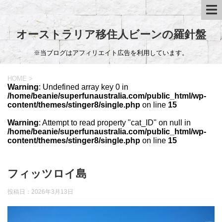
オーストラリア移住人ビーンの羅針盤
※当ブログはアフィリエイト広告を利用しています。
HOME
>
Warning
: Undefined array key 0 in
/home/beanie/superfunaustralia.com/public_html/wp-
content/themes/stinger8/single.php
on line
15
Warning
: Attempt to read property "cat_ID" on null in
/home/beanie/superfunaustralia.com/public_html/wp-
content/themes/stinger8/single.php
on line
15
フィッツロイ島
投稿日：
2026年3月13日