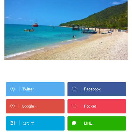
Twitter
Facebook
Google+
Pocket
B!
はてブ
LINE