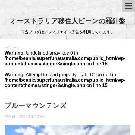
オーストラリア移住人ビーンの羅針盤
※当ブログはアフィリエイト広告を利用しています。
HOME
>
Warning
: Undefined array key 0 in
/home/beanie/superfunaustralia.com/public_html/wp-
content/themes/stinger8/single.php
on line
15
Warning
: Attempt to read property "cat_ID" on null in
/home/beanie/superfunaustralia.com/public_html/wp-
content/themes/stinger8/single.php
on line
15
ブルーマウンテンズ
投稿日：
2022年4月20日