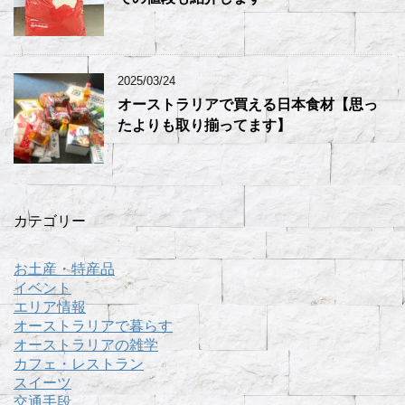
2025/03/24
オーストラリアで買える日本食材【思っ
たよりも取り揃ってます】
カテゴリー
お土産・特産品
イベント
エリア情報
オーストラリアで暮らす
オーストラリアの雑学
カフェ・レストラン
スイーツ
交通手段