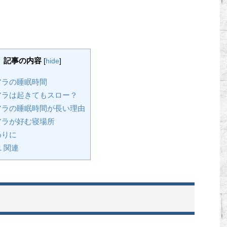
記事の内容
[
hide
]
ラの睡眠時間
ラは起きてもスロー？
ラの睡眠時間が長い理由
ラが好む寝場所
わりに
1
関連