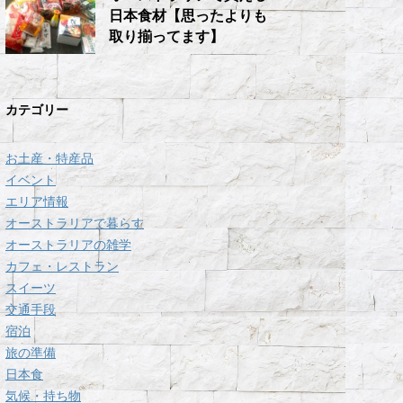
日本食材【思ったよりも
取り揃ってます】
カテゴリー
お土産・特産品
イベント
エリア情報
オーストラリアで暮らす
オーストラリアの雑学
カフェ・レストラン
スイーツ
交通手段
宿泊
旅の準備
日本食
気候・持ち物