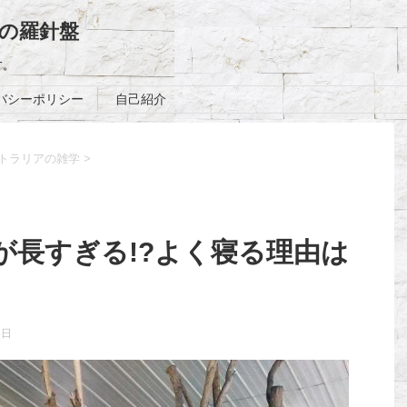
の羅針盤
す。
バシーポリシー
自己紹介
トラリアの雑学
>
が長すぎる!?よく寝る理由は
3日